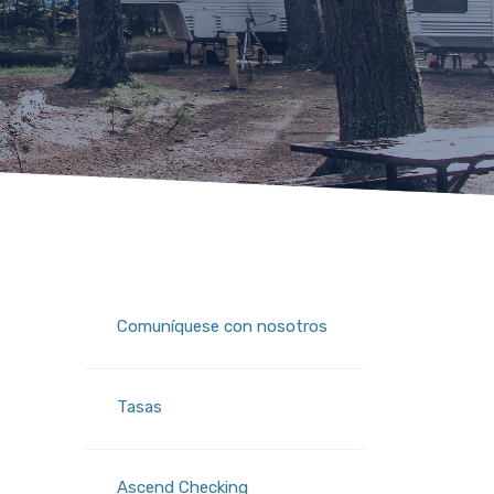
Comuníquese con nosotros
Tasas
(Opens in a new Window)
Ascend Checking