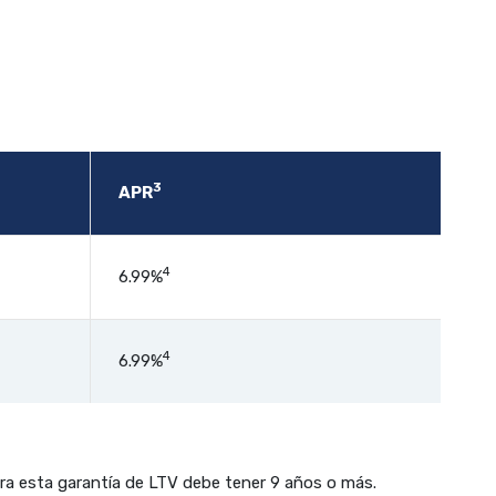
3
APR
4
6.99%
4
6.99%
ara esta garantía de LTV debe tener 9 años o más.