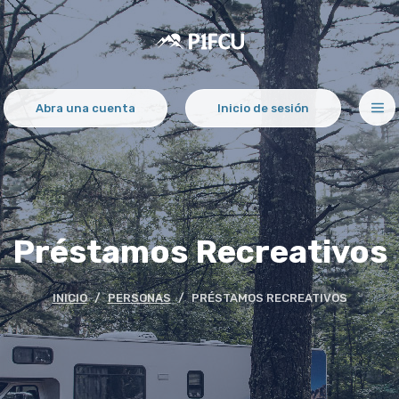
Potlatch No 1 Financial Credit Union
Abra una cuenta
Inicio de sesión
(Opens in a new Windo
Préstamos Recreativos
INICIO
PERSONAS
PRÉSTAMOS RECREATIVOS