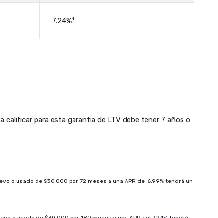
4
7.24%
a calificar para esta garantía de LTV debe tener 7 años o
uevo o usado de $30.000 por 72 meses a una APR del 6.99% tendrá un
nuevo o usado de $30.000 por 180 meses a una APR del 7.24% tendrá