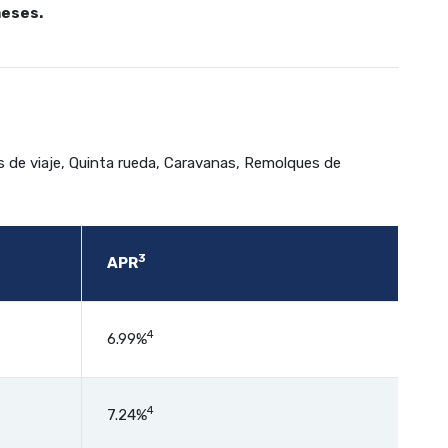
meses.
 de viaje, Quinta rueda, Caravanas, Remolques de
3
APR
4
6.99%
4
7.24%