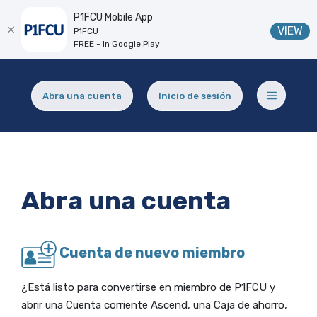
P1FCU Mobile App
(O
VIEW
P1FCU
FREE - In Google Play
Home
Download
Skip
Acrobat
Abra una cuenta
Inicio de sesión
to
Reader
(Opens in a new Window)
main
5.0
content
or
Skip
higher
to
to
footer
view
Abra una cuenta
.pdf
files.
Cuenta de nuevo miembro
¿Está listo para convertirse en miembro de P1FCU y
abrir una Cuenta corriente Ascend, una Caja de ahorro,