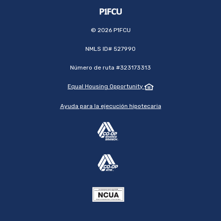
©
2026
P1FCU
NMLS ID# 527990
Número de ruta #323173313
Equal Housing Opportunity
Ayuda para la ejecución hipotecaria