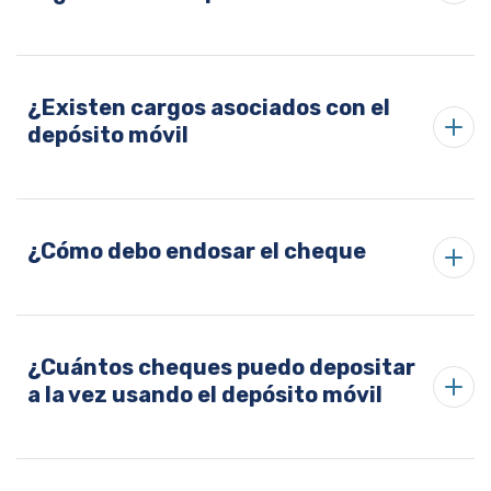
¿Existen cargos asociados con el
depósito móvil
¿Cómo debo endosar el cheque
¿Cuántos cheques puedo depositar
a la vez usando el depósito móvil