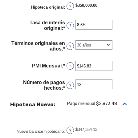
$250,000,000
entre
$350,000.00
?
Hipoteca original
:
$0
y
$250,000,000
Tasa de interés
?
original
:
*
Ingresa
un
monto
Términos originales en
entre
?
años
:
*
0%
y
50%
PMI Mensual
:
*
Ingresa
?
un
monto
entre
Número de pagos
?
$0.00
hechos
:
*
Ingresa
y
un
$5,000.00
monto
Pago mensual $2,873.48
Hipoteca Nuevo:
entre
1
y
360
$347,354.13
?
Nuevo balance hipotecario
: