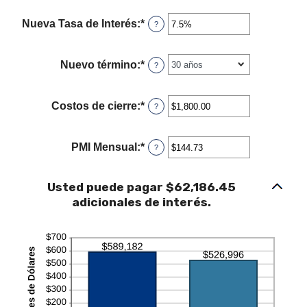
Nueva Tasa de Interés
:
*
Ingresa
?
un
monto
entre
Nuevo término
:
*
?
0%
y
50%
Costos de cierre
:
*
Ingresa
?
un
monto
entre
PMI Mensual
:
*
Ingresa
?
$0.00
un
y
monto
$100,000.00
entre
Usted puede pagar $62,186.45
$0.00
adicionales de interés.
y
$5,000.00