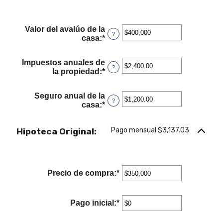
Valor del avalúo de la
?
casa
:
*
Ingresa
un
monto
Impuestos anuales de
entre
?
la propiedad
:
*
Ingresa
$0
un
y
monto
$250,000,000
Seguro anual de la
entre
?
casa
:
*
Ingresa
$0.00
un
y
monto
$100,000.00
Pago mensual $3,137.03
Hipoteca Original:
entre
$0.00
y
$100,000.00
Precio de compra
:
*
Ingresa
un
monto
entre
Pago inicial
:
*
Ingresa
$0
un
y
monto