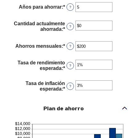
entre
Años para ahorrar
:
*
Ingresa
?
$100
un
y
monto
$10,000,000
entre
Cantidad actualmente
?
1
ahorrada
:
*
Ingresa
y
un
100
monto
entre
Ahorros mensuales
:
*
Ingresa
?
$0
un
y
monto
$10,000,000
entre
Tasa de rendimiento
?
$1
esperada
:
*
Ingresa
y
un
$10,000,000
monto
Tasa de inflación
entre
?
esperada
:
*
Ingresa
0%
un
y
monto
20%
entre
Plan de ahorro
0%
y
20%