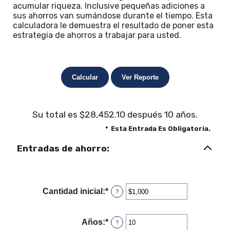
acumular riqueza. Inclusive pequeñas adiciones a
sus ahorros van sumándose durante el tiempo. Esta
calculadora le demuestra el resultado de poner esta
estrategia de ahorros a trabajar para usted.
Su total es $28,452.10 después 10 años.
*
Esta Entrada Es Obligatoria.
Entradas de ahorro:
Cantidad inicial
:
*
Ingresa
?
un
monto
entre
Años
:
*
Ingresa
?
$0