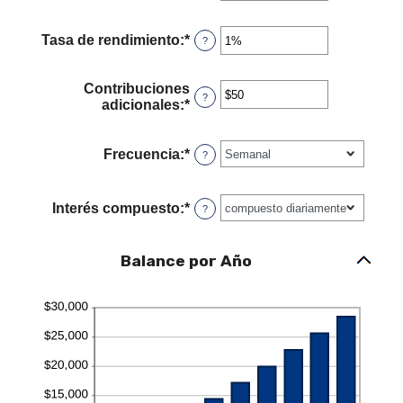
un
y
monto
$2,000,000,000
entre
Tasa de rendimiento
:
*
Ingresa
?
1
un
y
monto
100
entre
Contribuciones
?
0%
adicionales
:
*
Ingresa
y
un
20%
monto
entre
Frecuencia
:
*
?
$0
y
$10,000,000
Interés compuesto
:
*
?
Balance por Año